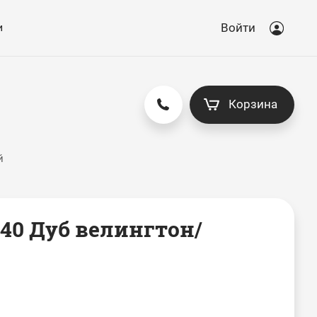
и
Войти
Корзина
й
140 Дуб велингтон/