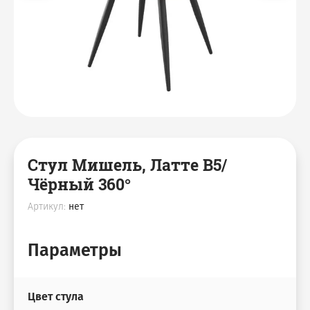
Деревянные Столы
Дизайнерские стулья
Вешалки
Столы
Спальня
Скамьи
Кровати
Пластиковая мебель
Пуфы
Лежаки
Стул Мишель, Латте В5/
Чёрный 360°
Обувницы
Артикул:
нет
Кресло Мешок Груша
Параметры
Цвет стула