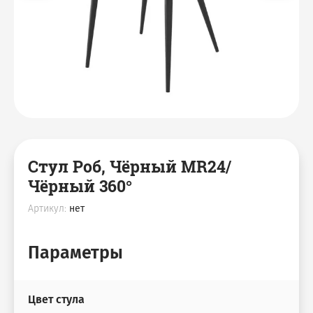
Деревянные Столы
Дизайнерские стулья
Вешалки
Столы
Спальня
Скамьи
Кровати
Пластиковая мебель
Пуфы
Лежаки
Стул Роб, Чёрный MR24/
Чёрный 360°
Обувницы
Артикул:
нет
Кресло Мешок Груша
Параметры
Цвет стула