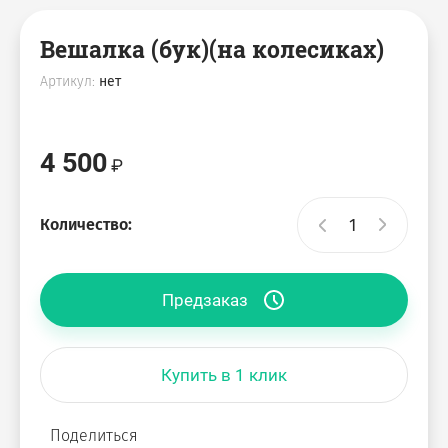
Вешалка (бук)(на колесиках)
Деревянные Столы
Дизайнерские стулья
Вешалки
Столы
Артикул:
нет
Спальня
Скамьи
4 500
Кровати
Пластиковая мебель
Пуфы
Лежаки
Количество:
Обувницы
Предзаказ
Кресло Мешок Груша
Купить в 1 клик
Поделиться