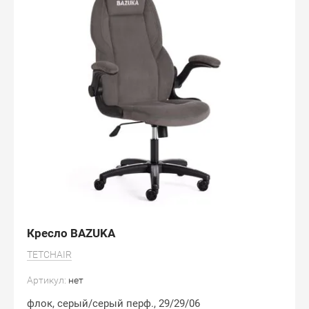
Деревянные Столы
Дизайнерские стулья
Вешалки
Столы
Спальня
Скамьи
Кровати
Пластиковая мебель
Пуфы
Лежаки
Обувницы
Кресло Мешок Груша
Кресло BAZUKA
TETCHAIR
Артикул:
нет
флок, серый/серый перф., 29/29/06